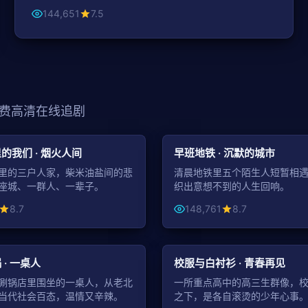
144,651
7.5
费高清在线追剧
44:23
都市
的我们 · 烟火人间
早班地铁 · 沉默的城市
里的三户人家，柴米油盐间的悲
清晨地铁里五个陌生人短暂相
座城、一群人、一辈子。
织出意想不到的人生回响。
8.7
148,761
8.7
99:29
青春
· 一桌人
校服与白衬衫 · 青春再见
涮锅店里围坐的一桌人，从老北
一所重点高中的高三生群像，
当代社会百态，温情又辛辣。
之下，是各自滚烫的少年心事