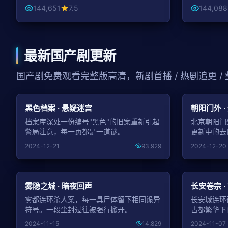
144,651
7.5
144,088
最新国产剧更新
国产剧免费观看完整版高清，新剧首播 / 热剧追更 /
NEW
黑色档案 · 悬疑迷宫
朝阳门外 ·
档案库深处一份编号"黑色"的旧案重新引起
北京朝阳门
警局注意，每一页都是一道谜。
更新中的去
2024-12-21
93,929
2024-12-20
NEW
雾隐之城 · 暗夜回声
长安卷宗 ·
雾都连环杀人案，每一具尸体留下相同诡异
长安城连环
符号。一段尘封过往被强行掀开。
古都繁华下
2024-11-15
14,829
2024-11-07