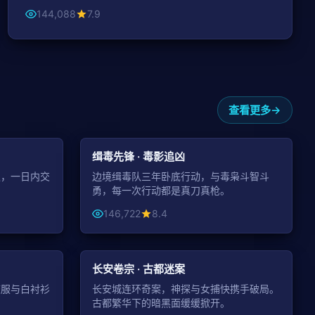
144,088
7.9
查看更多
99:22
44:48
动作
缉毒先锋 · 毒影追凶
遇，一日内交
边境缉毒队三年卧底行动，与毒枭斗智斗
勇，每一次行动都是真刀真枪。
146,722
8.4
44:51
43:24
古装
长安卷宗 · 古都迷案
校服与白衬衫
长安城连环奇案，神探与女捕快携手破局。
。
古都繁华下的暗黑面缓缓掀开。