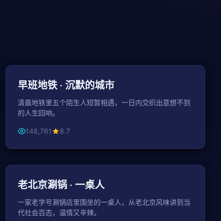
101分钟
都市
早班地铁 · 沉默的城市
清晨地铁里五个陌生人短暂相遇，一日内交织出意想不到
的人生回响。
148,761
8.7
104分钟
都市
老北京涮锅 · 一桌人
一家老字号涮锅店里围坐的一桌人，从老北京风味讲到当
代社会百态，温情又辛辣。