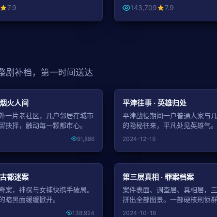
7.9
143,709
7.9
 整剧补档，第一时间送达
NEW
 烟火人间
平津往事 · 英雄归处
外一片老社区，几户邻居在城市
平津战役期间一户普通人家与
留抉择，触动每一颗都市心。
的隐秘往来，平凡处见英雄气
91,886
2024-12-19
NEW
 古都迷案
第三层真相 · 罪案档案
奇案，神探与女捕快携手破局。
案件表面、调查层、真相层，
的暗黑面缓缓掀开。
拼出全部图景。一部硬核刑侦
138,924
2024-10-18