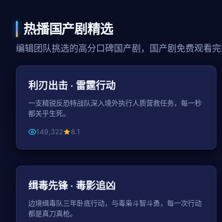
热播国产剧精选
编辑团队挑选的高分口碑国产剧，国产剧免费观看完
150分钟
动作
利刃出击 · 雷霆行动
一支精锐反恐特战队深入境外执行人质营救任务，每一秒
都关乎生死。
149,322
8.1
44分钟 / 集
动作
缉毒先锋 · 毒影追凶
边境缉毒队三年卧底行动，与毒枭斗智斗勇，每一次行动
都是真刀真枪。