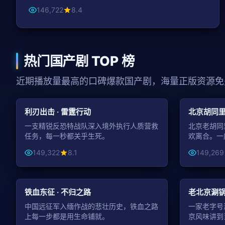
146,722
8.4
热门国产剧 TOP 榜
近期播放量最高的口碑爆款国产剧，海量正版资源免
99:31
动作
都市
利刃出击 · 雷霆行动
北京胡同里
一支精锐反恐特战队深入境外执行人质营救
北京老胡同
任务，每一秒都关乎生死。
欢离合。一
149,322
8.1
149,269
99:13
战争
都市
铁血东征 · 不归之路
老北京涮锅 
中国远征军入缅作战的悲壮历史，铁血之路
一家老字号
上每一步都是用生命铺就。
京风味讲到