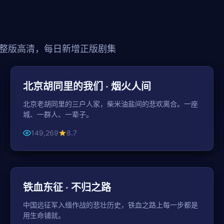
整版高清，每日新增正版剧集
44分钟 / 集
都市
北京胡同里的我们 · 烟火人间
北京老胡同里的三户人家，柴米油盐间的悲欢离合。一座
城、一群人、一辈子。
149,269
8.7
154分钟
战争
铁血东征 · 不归之路
中国远征军入缅作战的悲壮历史，铁血之路上每一步都是
用生命铺就。