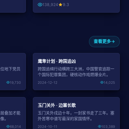
138,924
9.3
查看更多
NEW
NEW
鹰隼计划 · 跨国追凶
几位地下党员
跨国追缉行动横跨三大洲，中国警官追踪一
。
个国际犯罪集团，硬核动作戏燃爆全片。
19,730
2024-12-12
14,025
NEW
NEW
玉门关外 · 边塞长歌
三层叠加才能
玉门关外戍边十年，一封家书走了三年。塞
群像。
外苦寒中谱写最深的家国情怀。
68,014
2024-10-11
103,389